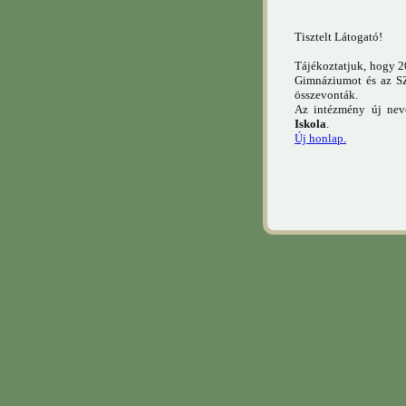
Tisztelt Látogató!
Tájékoztatjuk, hogy 2
Gimnáziumot és az SZ
összevonták.
Az intézmény új ne
Iskola
.
Új honlap.