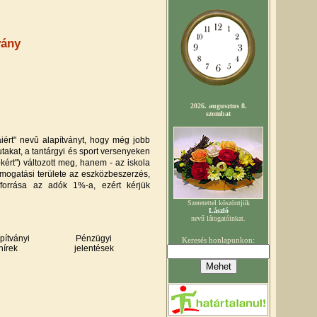
vány
aiért" nevû alapítványt, hogy még jobb
takat, a tantárgyi és sport versenyeken
ért") változott meg, hanem - az iskola
ámogatási területe az eszközbeszerzés,
i forrása az adók 1%-a, ezért kérjük
pítványi
Pénzügyi
hírek
jelentések