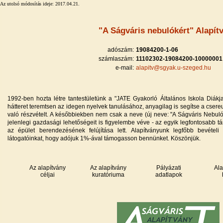
Az utolsó módosítás ideje: 2017.04.21.
"A Ságváris nebulókért" Alapít
adószám:
19084200-1-06
számlaszám:
11102302-19084200-10000001
e-mail:
alapitv@sgyak.u-szeged.hu
1992-ben hozta létre tantestületünk a "JATE Gyakorló Általános Iskola Diákj
hátteret teremtsen az idegen nyelvek tanulásához, anyagilag is segítse a csereu
való részvételt. A későbbiekben nem csak a neve (új neve: "A Ságváris Nebulók
jelenlegi gazdasági lehetőségeit is figyelembe véve - az egyik legfontosabb t
az épület berendezésének felújítása lett. Alapítványunk legfőbb bevétel
látogatóinkat, hogy adójuk 1%-ával támogasson bennünket. Köszönjük.
Az alapítvány
Az alapítvány
Pályázati
Ala
céljai
kuratóriuma
adatlapok