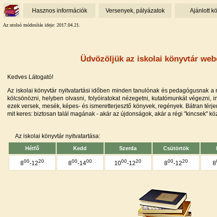
Hasznos információk
Versenyek, pályázatok
Ajánlott k
Az utolsó módosítás ideje: 2017.04.21.
Üdvözöljük az iskolai könyvtár web
Kedves Látogató!
Az iskolai könyvtár nyitvatartási időben minden tanulónak és pedagógusnak a r
kölcsönözni, helyben olvasni, folyóiratokat nézegetni, kutatómunkát végezni, 
ezek versek, mesék, képes- és ismeretterjesztő könyvek, regények. Bátran térj
mit keres: biztosan talál magának - akár az újdonságok, akár a régi "kincsek" kö
Az iskolai könyvtár nyitvatartása:
Hétfő
Kedd
Szerda
Csütörtök
00
20
00
00
00
20
00
20
8
-12
8
-14
10
-12
8
-12
8