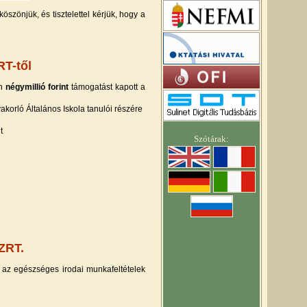
szönjük, és tisztelettel kérjük, hogy a
T-től
n
négymillió forint
támogatást kapott a
korló Általános Iskola tanulói részére
t
ZRT.
 az egészséges irodai munkafeltételek