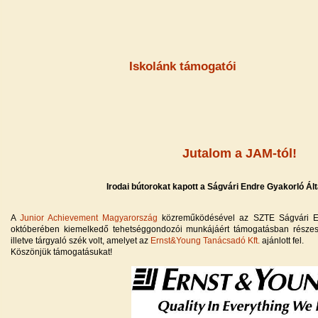
Iskolánk támogatói
Jutalom a JAM-tól!
Irodai bútorokat kapott a Ságvári Endre Gyakorló Ált
A
Junior Achievement Magyarország
közreműködésével az SZTE Ságvári End
októberében kiemelkedő tehetséggondozói munkájáért támogatásban részesü
illetve tárgyaló szék volt, amelyet az
Ernst&Young Tanácsadó Kft.
ajánlott fel.
Köszönjük támogatásukat!