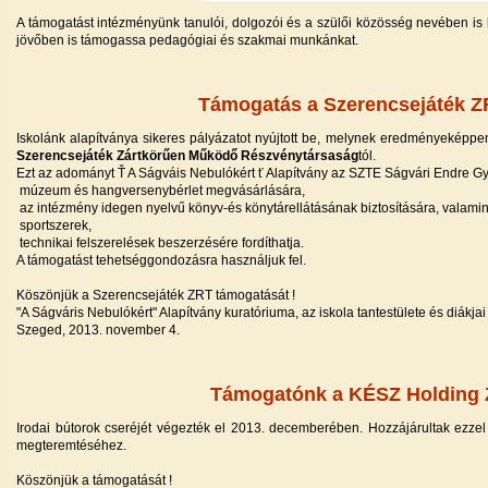
A támogatást intézményünk tanulói, dolgozói és a szülői közösség nevében is kö
jövőben is támogassa pedagógiai és szakmai munkánkat.
Támogatás a Szerencsejáték ZR
Iskolánk alapítványa sikeres pályázatot nyújtott be, melynek eredményeképpe
Szerencsejáték Zártkörűen Működő Részvénytársaság
tól.
Ezt az adományt Ť A Ságváis Nebulókért ť Alapítvány az SZTE Ságvári Endre Gya
 múzeum és hangversenybérlet megvásárlására,
 az intézmény idegen nyelvű könyv-és könytárellátásának biztosítására, valamin
 sportszerek,
 technikai felszerelések beszerzésére fordíthatja.
A támogatást tehetséggondozásra használjuk fel.
Köszönjük a Szerencsejáték ZRT támogatását !
"A Ságváris Nebulókért" Alapítvány kuratóriuma, az iskola tantestülete és diákjai
Szeged, 2013. november 4.
Támogatónk a KÉSZ Holding 
Irodai bútorok cseréjét végezték el 2013. decemberében. Hozzájárultak ezzel
megteremtéséhez.
Köszönjük a támogatását !