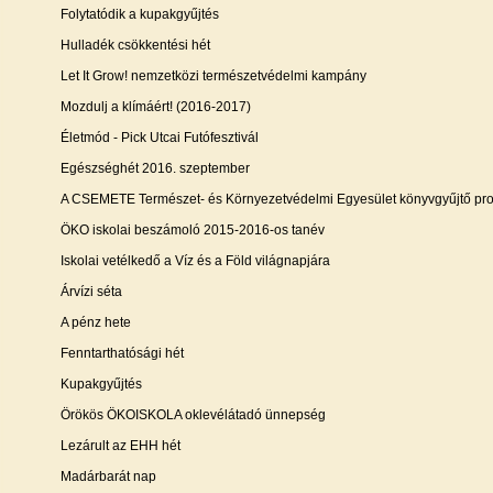
Folytatódik a kupakgyűjtés
Hulladék csökkentési hét
Let It Grow! nemzetközi természetvédelmi kampány
Mozdulj a klímáért! (2016-2017)
Életmód
- Pick Utcai Futófesztivál
Egészséghét
2016. szeptember
A CSEMETE Természet- és Környezetvédelmi Egyesület könyvgyűjtő pr
ÖKO iskolai beszámoló 2015-2016-os tanév
Iskolai vetélkedő a Víz és a Föld világnapjára
Árvízi séta
A pénz hete
Fenntarthatósági hét
Kupakgyűjtés
Örökös ÖKOISKOLA oklevélátadó ünnepség
Lezárult az EHH hét
Madárbarát nap