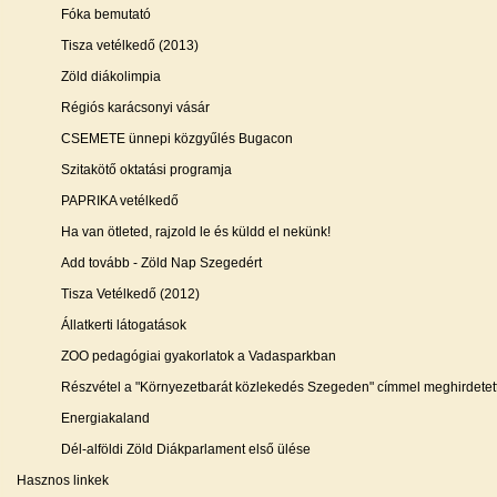
Fóka bemutató
Tisza vetélkedő
(2013)
Zöld diákolimpia
Régiós karácsonyi vásár
CSEMETE ünnepi közgyűlés Bugacon
Szitakötő oktatási programja
PAPRIKA vetélkedő
Ha van ötleted, rajzold le és küldd el nekünk!
Add tovább - Zöld Nap Szegedért
Tisza Vetélkedő
(2012)
Állatkerti látogatások
ZOO pedagógiai gyakorlatok a Vadasparkban
Részvétel a "Környezetbarát közlekedés Szegeden" címmel meghirdetet
Energiakaland
Dél-alföldi Zöld Diákparlament első ülése
Hasznos linkek