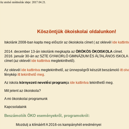
Az utolsó módosítás ideje: 2017.04.21.
Köszöntjük ökoiskolai oldalunkon!
Iskolánk 2008-ban kapta meg először az ökoiskola címet ( az oklevél
ide kattint
2014. december 13-án iskolánk megkapta az
ÖRÖKÖS ÖKOISKOLA
címet.
2016. január 30-án az SZTE GYAKORLÓ GIMNÁZIUM ÉS ÁLTALÁNOS ISKOLA
címet (az oklevél
ide kattintva
megtekinthető).
Az oklevél
ide kattintva
megtekinthető, az ünnepségről készült beszámoló
itt ol
fénykép
itt tekinthető meg
.
Az iskola
környezeti nevelési program
ja
ide kattintva
tekinthető meg.
Mit jelent az ökoiskola?
A mi ökoiskolai programunk
Kapcsolataink
Beszámolók ÖKO eseményekről, programokról:
Mozdulj a klímáért!
A 2016-os kampányhét eredményei