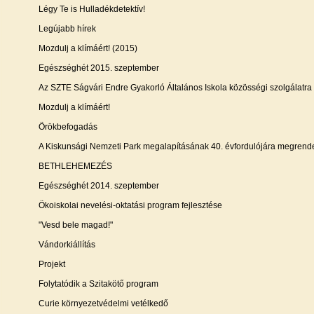
Légy Te is Hulladékdetektív!
Legújabb hírek
Mozdulj a klímáért! (2015)
Egészséghét 2015. szeptember
Az SZTE Ságvári Endre Gyakorló Általános Iskola közösségi szolgálatra
Mozdulj a klímáért!
Örökbefogadás
A Kiskunsági Nemzeti Park megalapításának 40. évfordulójára megrend
BETHLEHEMEZÉS
Egészséghét 2014. szeptember
Ökoiskolai nevelési-oktatási program fejlesztése
"Vesd bele magad!"
Vándorkiállítás
Projekt
Folytatódik a Szitakötő program
Curie környezetvédelmi vetélkedő